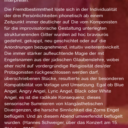
Interpreten.
Die Fremdbestimmtheit löste sich in der Individualität
der drei Persönlichkeiten phonetisch ab einem
Zeitpunkt immer deutlicher auf. Die vom Komponisten
für die improvisatorische Gestaltung unterlegten
strukturierenden Gitter wurden ad hoc bravourös
gedehnt, gekappt, neu geschichtet oder auf die
Anordnungen bezugnehmend, intuitiv weiterentwickelt.
Die immer stärker aufleuchtende Magie der mit
Engelsnamen aus der jüdischen Glaubenslehre, wobei
eher nicht auf vordergründige Religiosität des/der
Protagonisten rückgeschlossen werden darf,
überschriebenen Stücke, resultierte aus der besonderen
Kompatibilität von Vorlage und Umsetzung. Egal ob Blue
Angel, Angry Angel, Lyric Angel, Black oder White
Angel, es ist die radikale Konsequenz, dieses
sensorische Summieren von klangästhetischen
Divergenzen, die harsche Sinnlichkeit die Zorns Engel
beflügeln. Und an diesem Abend umwerfendst beflügelt
wurden. (Hannes Schweiger, über das Konzert am 15.