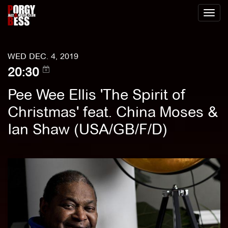
Toggl
naviga
WED DEC. 4, 2019
20:30
Pee Wee Ellis 'The Spirit of
Christmas' feat. China Moses &
Ian Shaw (USA/GB/F/D)