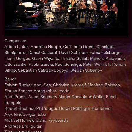
Composers:
Adam Liptak, Andreas Hoppe, Carl Tertio Druml, Christoph
Stuhlpfarrer, Daniel Castoral, David Schieber, Fabio Felsberger,
Florin Gorgos, Gavin Wiyanto, Hristina Šušak, Manolis Kalpenidis,
Otto Wanke, Paola Garcia, Paul Scheliga, Peter Weinlich, Roman
Sillipp, Sebastian Salazar-Bogoya, Stepan Sobanov
Band:
Fabian Rucker, Andi See, Christian Kronreif, Manfred Balasch,
Florian Fennes-Horngacher: reeds
Andi Pranzl, Aneel Soomary, Martin Ohrwalder, Walter Fend:
trumpets
Robert Bachner, Phil Yaeger, Gerald Pöttinger: trombones
Alex Rindberger: tuba
Michael Hornek: piano, keyboards
Andreas Erd: guitar
Tibor Kövesdi: bass