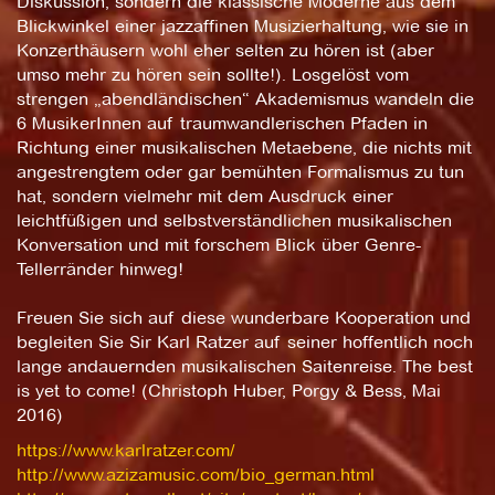
Diskussion, sondern die klassische Moderne aus dem
Blickwinkel einer jazzaffinen Musizierhaltung, wie sie in
Konzerthäusern wohl eher selten zu hören ist (aber
umso mehr zu hören sein sollte!). Losgelöst vom
strengen „abendländischen“ Akademismus wandeln die
6 MusikerInnen auf traumwandlerischen Pfaden in
Richtung einer musikalischen Metaebene, die nichts mit
angestrengtem oder gar bemühten Formalismus zu tun
hat, sondern vielmehr mit dem Ausdruck einer
leichtfüßigen und selbstverständlichen musikalischen
Konversation und mit forschem Blick über Genre-
Tellerränder hinweg!
Freuen Sie sich auf diese wunderbare Kooperation und
begleiten Sie Sir Karl Ratzer auf seiner hoffentlich noch
lange andauernden musikalischen Saitenreise. The best
is yet to come! (Christoph Huber, Porgy & Bess, Mai
2016)
https://www.karlratzer.com/
http://www.azizamusic.com/bio_german.html