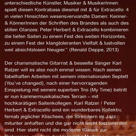
unterschiedliche Künstler, Musiker & MusikerInnen:
spielt diesen Kontrabass diesmal mit & für Extracello: 4
in vielen Hinsichten wesensverwandte Damen: Kenner-
& KönnerInnen der Schriften des Brandes als auch des
stillen Glanzes: Peter Herbert & Extracello kombinieren
die tiefen Saiten zu einem Fest des weiten Horizontes,
zu einem Fest der klangtoleranten Vielfalt & lustvollen
weil absichtslosen Neugier.“ (Renald Deppe, 2013)
Der charismatische Gitarrist & beseelte Sänger Karl
Ratzer will es also noch einmal wissen. Nach seinen
fabelhaften Arbeiten mit seinem internationalen Septett
(You’ve changed), nach einer hervorragenden
Einspielung mit seinem superben Trio (My Time) betritt
er nun kammermusikalisches Terrain – mit
hochkarätigen Saitenkollegen. Karl Ratzer / Peter
Herbert & Extracello sind ein wunderbares Kollektiv,
fernab jeglicher Klischees, die Streichern im Jazz
mitunter anhaften und die gar nicht leicht loszuwerden
sind. Hier steht nicht die moderne Klassik zur