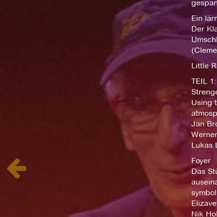
gespan
Ein lä
Der Kl
Umschl
(Clemen
Little
TEIL 1
Streng
Using t
atmosp
Jan Bro
Werner
Lukas L
Foyer
Das Stü
ausein
symboli
Elizav
Nik Hol