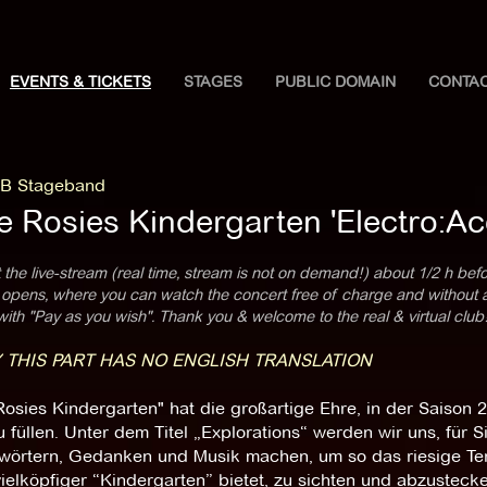
EVENTS & TICKETS
STAGES
PUBLIC DOMAIN
CONTA
B Stageband
le Rosies Kindergarten 'Electro:Ac
 the live-stream (real time, stream is not on demand!) about 1/2 h befo
pens, where you can watch the concert free of charge and without any
with "Pay as you wish". Thank you & welcome to the real & virtual club
 THIS PART HAS NO ENGLISH TRANSLATION
 Rosies Kindergarten" hat die großartige Ehre, in der Saiso
 füllen. Unter dem Titel „Explorations“ werden wir uns, für 
wörtern, Gedanken und Musik machen, um so das riesige Terr
ielköpfiger “Kindergarten” bietet, zu sichten und abzustecke