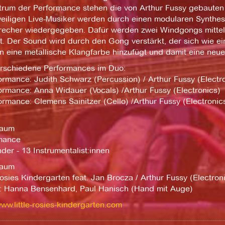
trum der Performance stehen die von Arthur Fussy gebaute
weiligen Live-Musiker werden durch einen modularen Synthesi
recher wiedergegeben. Dafür werden zwei Windgongs mitte
zt. Der Sound wird durch den Gong verstärkt, der sich wie 
 eine metallische Klangfarbe hinzufügt und damit eine neue
erschiedene Performances im Duo:
ormance: Judith Schwarz (Percussion) / Arthur Fussy (Electr
ormance: Anna Widauer (Vocals) /Arthur Fussy (Electronics)
ormance: Clemens Sainitzer (Cello) /Arthur Fussy (Electronic
raum
mance
nder - 13 Instrumentalist:innen
raum
Rosies Kindergarten feat. Jan Brocza / Arthur Fussy (Electron
s: Hanna Bensenhard, Paul Hanisch (Hand mit Auge)
www.little-rosies-kindergarten.com