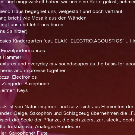
nt und eingewickelt haben wir uns eine Karte gelöst, nehme
rmend Haus begegnet uns, vielgestalt und doch vertraut
ang bricht wie Mosaik aus den Wänden
ingt uns und lehrt uns hören
s Sainitzer)
 Rosies Kindergarten feat. ELAK „ELECTRO:ACOUSTICS“ ...I l
: Einzelperformances
e Kammer
extures and everyday city soundscapes as the basis for acou
heres and improvise together.
cza: Electronics
 Zangerle: Saxophone
eitner: Keys
ck ist von Natur inspiriert und setzt sich aus Elementen de
ander. Geige, Saxophon und Schlagzeug übernehmen die „Fun
siert die Seele der Pflanze, die sich zuerst zart steckt, doch
etta Trukhanova: Analoges Bandecho
ler: Saxophone/ Flute