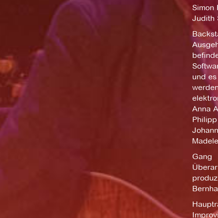
Simon 
Judith
Backst
Ausgeh
befinde
Softwar
und es
werden
elektro
Anna A
Philip
Johann
Madele
Gang
Überar
produzi
Bernha
Haupt
Improv