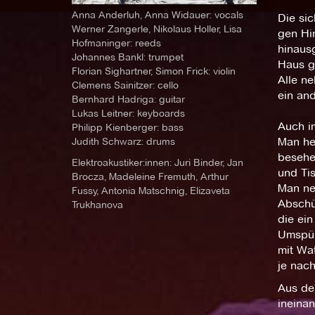
Anna Anderluh, Anna Widauer: vocals
Die sic
Werner Zangerle, Nikolaus Holler, Lisa
gen Hi
Hofmaninger: reeds
hinausg
Johannes Bankl: trumpet
Haus g
Florian Sighartner, Simon Frick: violin
Alle ne
Clemens Sainitzer: cello
ein and
Bernhard Hadriga: guitar
Lukas Leitner: keyboards
Auch i
Philipp Kienberger: bass
Judith Schwarz: drums
Man he
besehe
Elektroakustiker:innen: Juri Binder, Jan
und Ti
Brocza, Madeleine Fremuth, Arthur
Man ne
Fussy, Antonia Matschnig, Elizaveta
Abschü
Trukhanova
die ein
Umspült
mit Wa
je nac
Aus de
ineinan