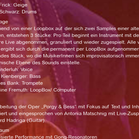
Frick: Geige
 Schwarz: Drums
age
end von einer Loopbox auf der sich zwei Samples einer alt
n, entstehen 3 Stücke: Pro Teil beginnt ein Instrument mit 
e Live abgenommen, granuliert und wieder zugespielt. Alle 
 ergibt sich durch die permanent per LoopBox aufgenommen
des Stück, wo die MusikerInnen sich improvisatorisch immer
nische Ebene des Sounds einstelle.
nderluh: Voice
p Kienberger: Bass
es Bank: Trompete
ine Fremuth: LoopBox/ Computer
beitung der Oper „Porgy & Bess“ mit Fokus auf Text und Inh
ert und eingesprochen von Antonia Matschnig mit Live-Zuspi
rd Hadriga (Guitar).
raum
isierte Performance mit Gong-Resonatoren