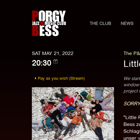
THE CLUB
NEWS
SAT MAY 21, 2022
The P&
Litt
20:30
Pay as you wish (Stream)
We start
window o
project 
SORRY
"Little
Bess zu
Schlag
unser v