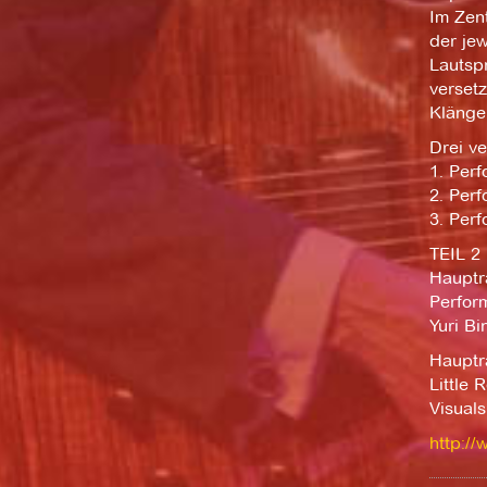
Im Zen
der je
Lautsp
verset
Klängen
Drei v
1. Perf
2. Perf
3. Perf
TEIL 2
Haupt
Perfor
Yuri Bi
Haupt
Little 
Visual
http://