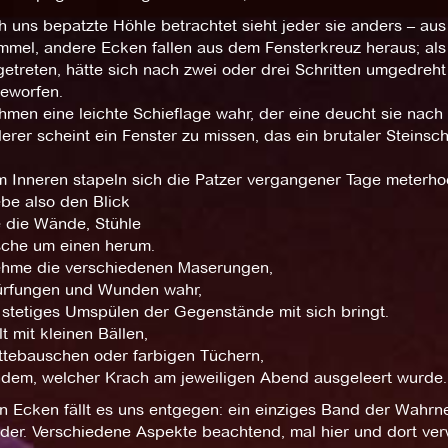
h uns bepatzte Höhle betrachtet sieht jeder sie anders – aus
mmel, andere Ecken fallen aus dem Fensterkreuz heraus; als
etreten, hätte sich nach zwei oder drei Schritten umgedreh
eworfen.
hmen eine leichte Schieflage wahr, der eine deucht sie nach 
erer scheint ein Fenster zu missen, das ein brutaler Steinsch
m Inneren stapeln sich die Patzer vergangener Tage meterho
be also den Blick
 die Wände, Stühle
sche um einen herum.
hme die verschiedenen Maserungen,
rfungen und Wunden wahr,
 stetiges Umspülen der Gegenstände mit sich bringt.
 mit kleinen Bällen,
ttebauschen oder farbigen Tüchern,
hdem, welcher Krach am jeweiligen Abend ausgeleert wurde.
n Ecken fällt es uns entgegen: ein einziges Band der Wahrne
der. Verschiedene Aspekte beachtend, mal hier und dort verwe