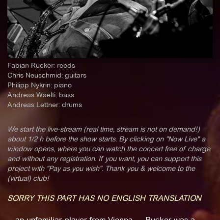
Fabian Rucker: reeds
Chris Neuschmid: guitars
Philipp Nykrin: piano
Andreas Waelti: bass
Andreas Lettner: drums
We start the live-stream (real time, stream is not on demand!)
about 1/2 h before the show starts. By clicking on "Now Live" a
window opens, where you can watch the concert free of charge
and without any registration. If you want, you can support this
project with "Pay as you wish". Thank you & welcome to the
(virtual) club!
SORRY THIS PART HAS NO ENGLISH TRANSLATION
…an unfamiliar player from Vienna … Rucker was a