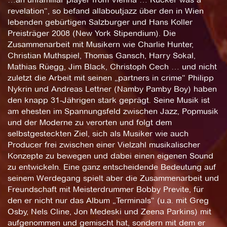
revelation“, so befand allaboutjazz über den in Wien
lebenden gebürtigen Salzburger und Hans Koller
Preisträger 2008 (New York Stipendium). Die
Zusammenarbeit mit Musikern wie Charlie Hunter,
Christian Muthspiel, Thomas Gansch, Harry Sokal,
Mathias Rüegg, Jim Black, Christoph Cech … und nicht
zuletzt die Arbeit mit seinen „partners in crime“ Philipp
Nykrin und Andreas Lettner (Namby Pamby Boy) haben
den knapp 31-Jährigen stark geprägt. Seine Musik ist
am ehesten im Spannungsfeld zwischen Jazz, Popmusik
und der Moderne zu verorten und folgt dem
selbstgesteckten Ziel, sich als Musiker wie auch
Producer frei zwischen einer Vielzahl musikalischer
Konzepte zu bewegen und dabei einen eigenen Sound
zu entwickeln. Eine ganz entscheidende Bedeutung auf
seinem Werdegang spielt aber die Zusammenarbeit und
Freundschaft mit Meisterdrummer Bobby Previte, für
den er nicht nur das Album „Terminals“ (u.a. mit Greg
Osby, Nels Cline, Jon Medeski und Zeena Parkins) mit
aufgenommen und gemischt hat, sondern mit dem er