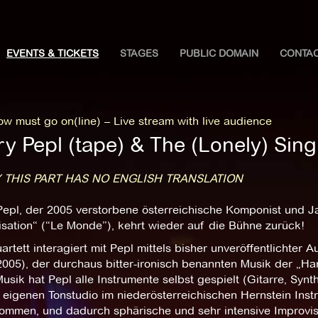
EVENTS & TICKETS
STAGES
PUBLIC DOMAIN
CONTA
w must go on(line) – Live stream with live audience
ry Pepl (tape) & The (Lonely) Sin
 THIS PART HAS NO ENGLISH TRANSLATION
epl, der 2005 verstorbene österreichische Komponist und Jaz
isation“ (“Le Monde”), kehrt wieder auf die Bühne zurück!
rtett interagiert mit Pepl mittels bisher unveröffentlichter
005), der durchaus bitter-ironisch benannten Musik der „Ha
usik hat Pepl alle Instrumente selbst gespielt (Gitarre, Synt
 eigenen Tonstudio im niederösterreichischen Hernstein Inst
ommen, und dadurch sphärische und sehr intensive Improvisa