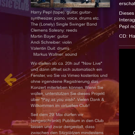
erschaf
Harry Pepl (tape): guitar, guitar-
Dieses
synthesizer, piano, voice, drums etc.
Interag
The (Lonely) Single Swinger Band
Pepl no
Clemens Salesny: reeds
CD: Ha
Martin Bayer: guitar
Andi Schreiber: violin
Valentin Duit: drums
Markus Wallner: sound
Wir stellen ab ca. 20h auf "Now Live"
und dann öffnet sich automatisch ein
Fenster, wo Sie via Vimeo kostenlos und
ohne irgendeine Registrierung das
Konzert miterleben können. Wenn Sie
wollen, unterstützen Sie dieses Projekt
über "Pay as you wish". Vielen Dank &
Willkommen im virtuellen Club!
Seit dem 29. Mai dürfen wir
(eingeschränkt) Publikum in den Club
lassen und zwar dergestalt, dass
zwischen den Sitzplätzen mindestens