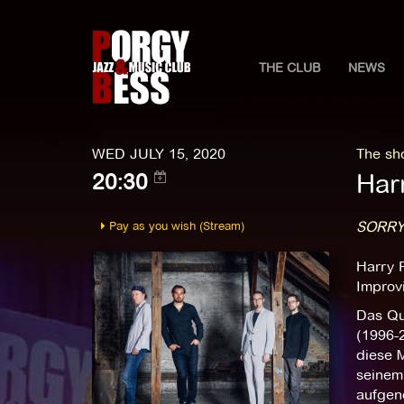
THE CLUB
NEWS
WED JULY 15, 2020
The sho
Har
20:30
Pay as you wish (Stream)
SORRY
Harry P
Improv
Das Qua
(1996-2
diese M
seinem
aufgen